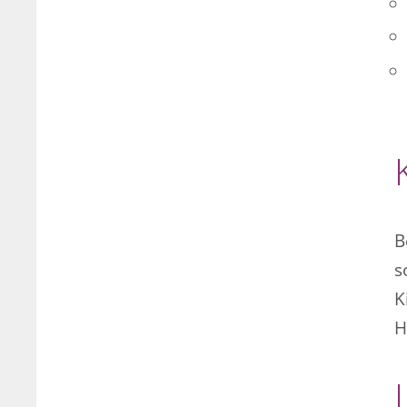
B
s
K
H