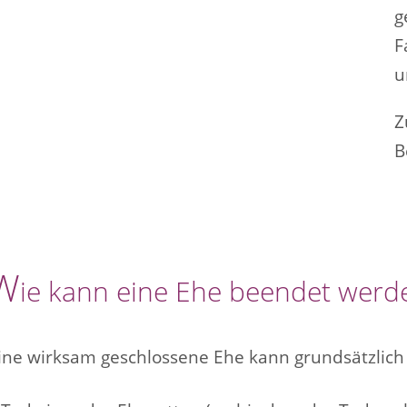
g
F
u
Z
B
W
ie kann eine Ehe beendet werd
ine wirksam geschlossene Ehe kann grundsätzlich