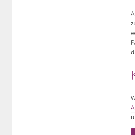
A
z
w
F
d
W
A
u