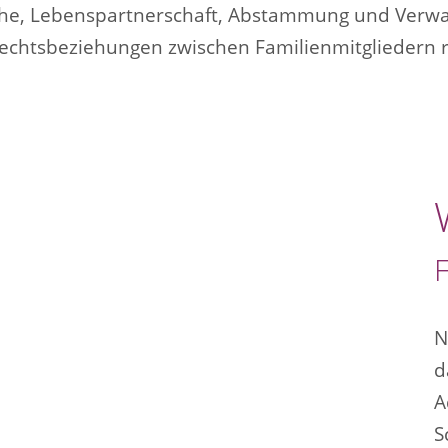
he, Lebenspartnerschaft, Abstammung und Verw
echtsbeziehungen zwischen Familienmitgliedern r
N
d
A
S