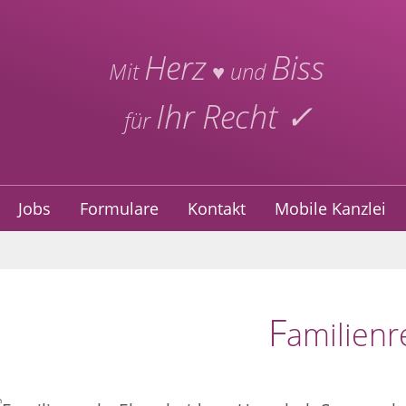
Herz
Biss
Mit
♥ und
Ihr Recht ✓
für
Jobs
Formulare
Kontakt
Mobile Kanzlei
F
amilienr